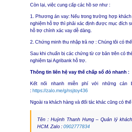
Còn lại, việc cung cấp các hồ sơ như :
1. Phương án vay: Nếu trong trường hợp khách
nghiệm hỗ trợ thì phải xác định được mục đích 
hỗ trợ chính xác vay dễ dàng.
2. Chứng minh thu nhập trả nợ : Chúng tôi có th
Sau khi chuẩn bị các chứng từ cơ bản trên có thể
nghiệm tại Agribank hỗ trợ.
Thông tin liên hệ vay thế chấp sổ đỏ nhanh :
Kết nối nhanh miễn phí với những cán 
:
https://zalo.me/g/nsjtoy436
Ngoài ra khách hàng và đối tác khác cũng có thể l
Tên : Huỳnh Thanh Hưng – Quản lý khách
HCM.
Zalo :
0902777834