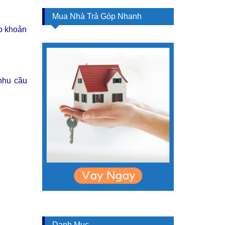
Mua Nhà Trả Góp Nhanh
ho khoản
 nhu cầu
Danh Mục