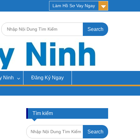
Làm Hồ Sơ Vay Ngay
Search
for:
y Ninh
Đăng Ký Ngay
Tìm kiếm
Search
for: