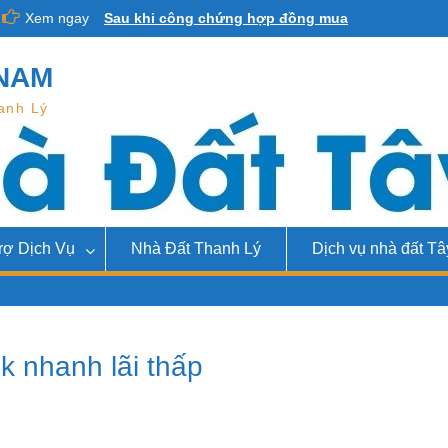
Xem ngay
Sau khi công chứng hợp đồng mua
bán nhà và những lưu ý về thuế
Thủ tục công chứng mua bán nhà đất
NAM
và những điều cần biết
Mua bán công chứng vi bằng là gì khi
anh Lý
chuyển nhượng nhà đất
rợ Dịch Vụ
Nhà Đất Thanh Lý
Dịch vụ nhà đất Tâ
k nhanh lãi thấp