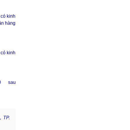
có kinh
gân hàng
 có kinh
.0 sau
, TP.