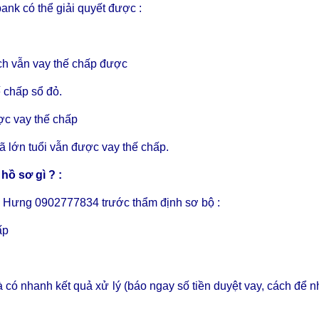
ank có thể giải quyết được :
ạch vẫn vay thế chấp được
 chấp sổ đỏ.
ợc vay thế chấp
ã lớn tuổi vẫn được vay thế chấp.
hồ sơ gì ? :
r. Hưng 0902777834 trước thẩm định sơ bộ :
ấp
 có nhanh kết quả xử lý (báo ngay số tiền duyệt vay, cách để n