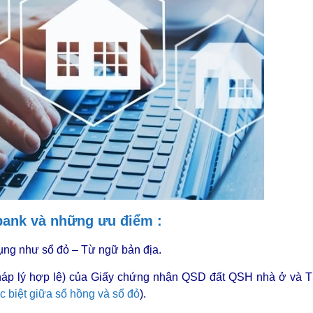
bank và những ưu điểm :
ụng như sổ đỏ – Từ ngữ bản địa.
n pháp lý hợp lệ) của Giấy chứng nhận QSD đất QSH nhà ở và 
c biệt giữa sổ hồng và sổ đỏ
).