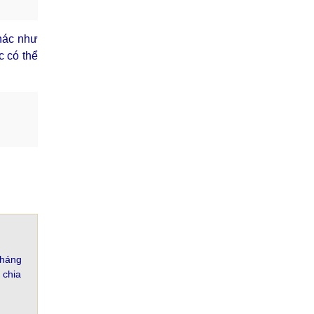
khác như
c có thể
tháng
 chia