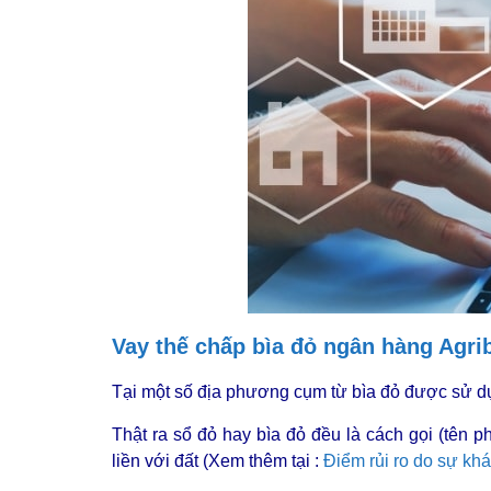
Vay thế chấp bìa đỏ ngân hàng Agri
Tại một số địa phương cụm từ bìa đỏ được sử d
Thật ra sổ đỏ hay bìa đỏ đều là cách gọi (tê
liền với đất (Xem thêm tại :
Điểm rủi ro do sự khá