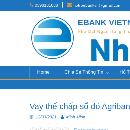
Skip
0398181088
hotroebankvn@gmail.com
to
content
EBANK VIET
Nhà Đất Ngân Hàng Th
Home
Chia Sẻ Thông Tin
Hỗ T
Vay thế chấp sổ đỏ Agriban
12/03/2021
Minh Minh