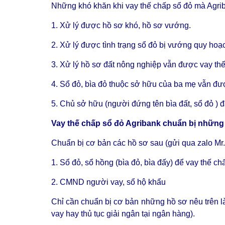
Những khó khăn khi vay thế chấp sổ đỏ mà Agrib
1. Xử lý được hồ sơ khó, hồ sơ vướng.
2. Xử lý được tình trạng sổ đỏ bị vướng quy ho
3. Xử lý hồ sơ đất nông nghiệp vẫn được vay thế
4. Sổ đỏ, bìa đỏ thuộc sở hữu của ba mẹ vẫn đư
5. Chủ sở hữu (người đứng tên bìa đất, sổ đỏ ) đ
Vay thế chấp sổ đỏ Agribank chuẩn bị những 
Chuẩn bị cơ bản các hồ sơ sau (gửi qua zalo M
1. Sổ đỏ, sổ hồng (bìa đỏ, bìa đấy) để vay thế ch
2. CMND người vay, sổ hộ khẩu
Chỉ cần chuẩn bị cơ bản những hồ sơ nêu trên là
vay hay thủ tục giải ngân tại ngân hàng).